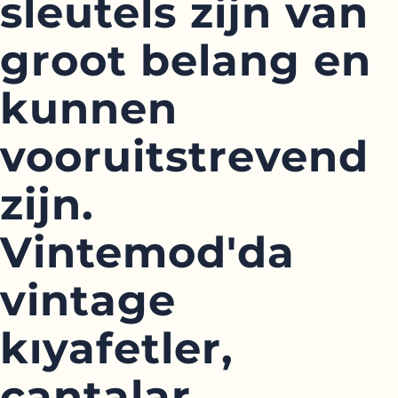
sleutels zijn van
groot belang en
kunnen
vooruitstrevend
zijn.
Vintemod'da
vintage
kıyafetler,
çantalar,