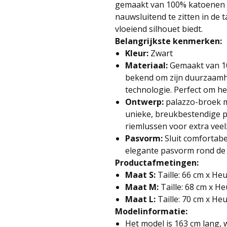
gemaakt van 100% katoenen 
nauwsluitend te zitten in de t
vloeiend silhouet biedt.
Belangrijkste kenmerken:
Kleur:
Zwart
Materiaal:
Gemaakt van 1
bekend om zijn duurzaamh
technologie. Perfect om he
Ontwerp:
palazzo-broek me
unieke, breukbestendige po
riemlussen voor extra veelz
Pasvorm:
Sluit comfortabel
elegante pasvorm rond de
Productafmetingen:
Maat S:
Taille: 66 cm x He
Maat M:
Taille: 68 cm x H
Maat L:
Taille: 70 cm x He
Modelinformatie:
Het model is 163 cm lang, 